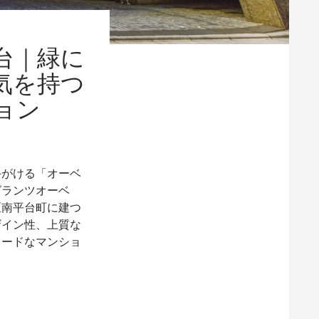
台｜緑に
気を持つ
ョン
手がける「オーベ
グランツオーベ
区南平台町に建つ
ザイン性、上質な
レードなマンショ
れ、凛とした雰囲気を持つハイグレードなマンション