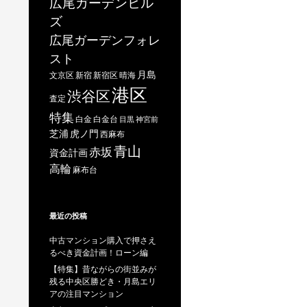
広尾ガーデンヒル
ズ
広尾ガーデンフォレ
スト
月島
文京区
新宿
新宿区
晴海
港区
渋谷区
査定
特集
白金
白金台
目黒
神宮前
芝浦
虎ノ門
西麻布
青山
赤坂
資金計画
高輪
麻布台
最近の投稿
中古マンション購入で押さえ
るべき資金計画！ローン編
【特集】昔ながらの街並みが
残る中央区勝どき・月島エリ
アの注目マンション