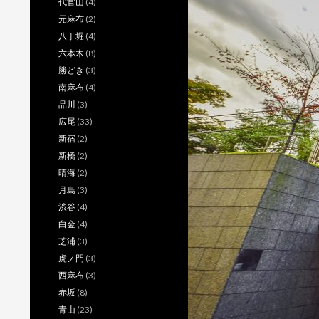
代官山
(4)
元麻布
(2)
八丁堀
(4)
六本木
(8)
勝どき
(3)
南麻布
(4)
品川
(3)
広尾
(33)
新宿
(2)
新橋
(2)
晴海
(2)
月島
(3)
渋谷
(4)
白金
(4)
芝浦
(3)
虎ノ門
(3)
西麻布
(3)
赤坂
(8)
青山
(23)