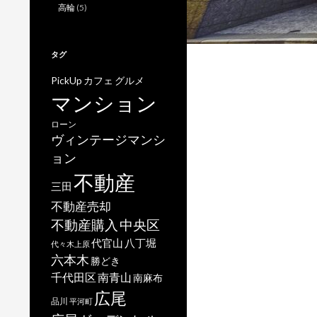
高輪
(5)
タグ
PickUp
カフェ
グルメ
マンション
ローン
ヴィンテージマンシ
ョン
不動産
三田
不動産売却
不動産購入
中央区
代官山
八丁堀
代々木上原
六本木
勝どき
千代田区
南青山
南麻布
広尾
品川
平河町