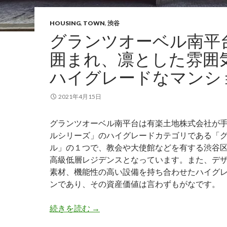
HOUSING
,
TOWN
,
渋谷
グランツオーベル南平
囲まれ、凛とした雰囲
ハイグレードなマンシ
2021年4月15日
グランツオーベル南平台は有楽土地株式会社が
ルシリーズ」のハイグレードカテゴリである「
ル」の１つで、教会や大使館などを有する渋谷
高級低層レジデンスとなっています。また、デ
素材、機能性の高い設備を持ち合わせたハイグ
ンであり、その資産価値は言わずもがなです。
グランツオーベル南平台｜緑に囲ま
続きを読む
→