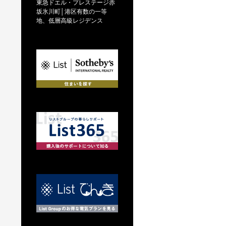
東急ドエル・プレステージ赤
坂氷川町│港区有数の一等
地、低層高級レジデンス