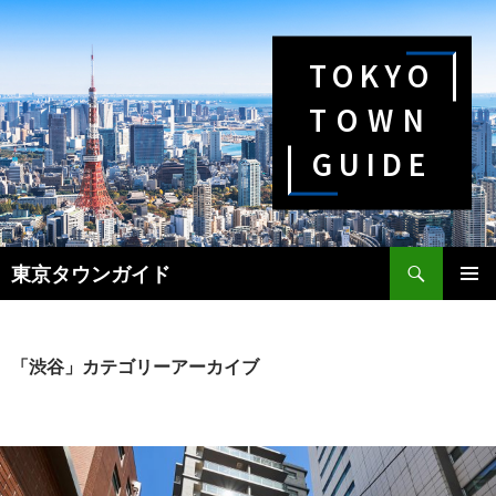
TOKYO
TOWN
GUIDE
検
東京タウンガイド
索
コ
メインメ
ン
ニュー
テ
ン
「渋谷」カテゴリーアーカイブ
ツ
へ
ス
キ
ッ