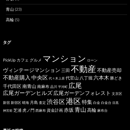
青山
(23)
高輪
(5)
タグ
マンション
PickUp
カフェ
グルメ
ローン
不動産
ヴィンテージマンション
不動産売却
三田
不動産購入
中央区
六本木
代官山
八丁堀
勝どき
代々木上原
広尾
千代田区
南青山
南麻布
品川
平河町
広尾ガーデンヒルズ
広尾ガーデンフォレスト
文京区
港区
渋谷区
特集
月島
新宿
新宿区
晴海
査定
白金
白金台
目黒
青山
赤坂
高輪
芝浦
虎ノ門
資金計画
西麻布
麻布台
神宮前