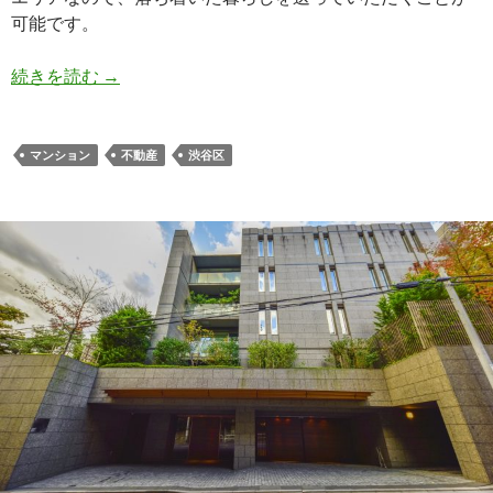
可能です。
ブランズ渋谷常盤松｜渋谷ながら閑静な街並みに
続きを読む
→
マンション
不動産
渋谷区