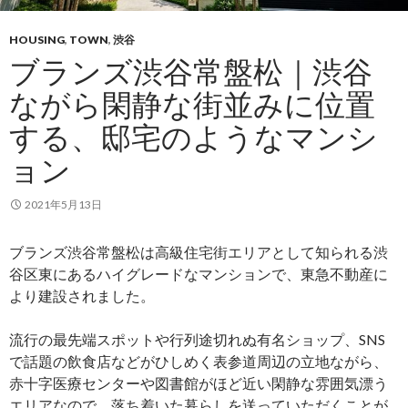
HOUSING
,
TOWN
,
渋谷
ブランズ渋谷常盤松｜渋谷
ながら閑静な街並みに位置
する、邸宅のようなマンシ
ョン
2021年5月13日
ブランズ渋谷常盤松は高級住宅街エリアとして知られる渋
谷区東にあるハイグレードなマンションで、東急不動産に
より建設されました。
流行の最先端スポットや行列途切れぬ有名ショップ、SNS
で話題の飲食店などがひしめく表参道周辺の立地ながら、
赤十字医療センターや図書館がほど近い閑静な雰囲気漂う
エリアなので、落ち着いた暮らしを送っていただくことが