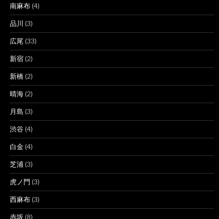
南麻布
(4)
品川
(3)
広尾
(33)
新宿
(2)
新橋
(2)
晴海
(2)
月島
(3)
渋谷
(4)
白金
(4)
芝浦
(3)
虎ノ門
(3)
西麻布
(3)
赤坂
(8)