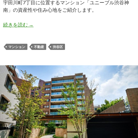
宇田川町7丁目に位置するマンション「ユニーブル渋谷神
南」の資産性や住み心地をご紹介します。
ユニーブル渋谷神南│宇田川町でみつけた長く暮ら
続きを読む
→
マンション
不動産
渋谷区