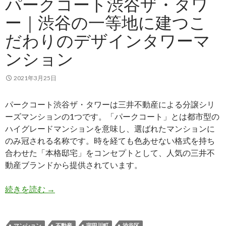
パークコート渋谷ザ・タワ
ー｜渋谷の一等地に建つこ
だわりのデザインタワーマ
ンション
2021年3月25日
パークコート渋谷ザ・タワーは三井不動産による分譲シリ
ーズマンションの1つです。「パークコート」とは都市型の
ハイグレードマンションを意味し、選ばれたマンションに
のみ冠される名称です。時を経ても色あせない格式を持ち
合わせた「本格邸宅」をコンセプトとして、人気の三井不
動産ブランドから提供されています。
パークコート渋谷ザ・タワー｜渋谷の一等地に建
続きを読む
→
マンション
不動産
宇田川町
渋谷区