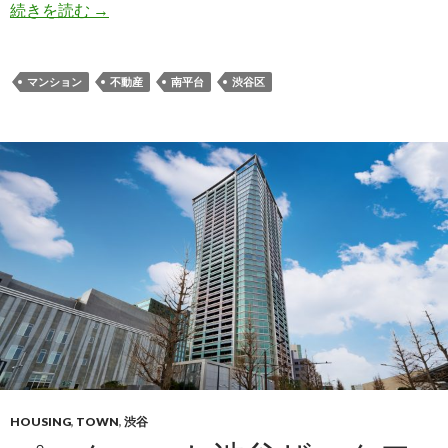
グランツオーベル南平台｜緑に囲まれ、凛とした
続きを読む
→
マンション
不動産
南平台
渋谷区
HOUSING
,
TOWN
,
渋谷