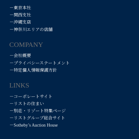
－東京本社
－関西支社
－沖縄支店
－神奈川エリアの店舗
COMPANY
－会社概要
－プライバシーステートメント
－特定個人情報保護方針
LINKS
－コーポレートサイト
－リストの住まい
－別荘・リゾート特集ページ
－リストグループ総合サイト
－Sotheby’s Auction House