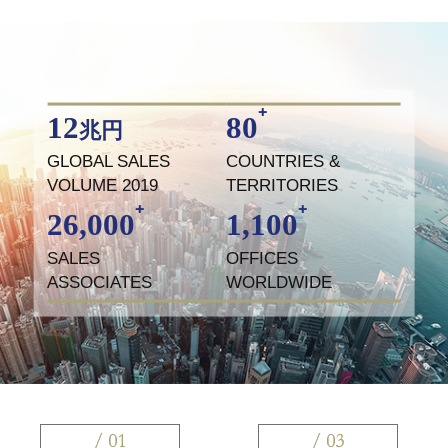
⁺
12
80
兆円
GLOBAL SALES
COUNTRIES &
VOLUME 2019
TERRITORIES
⁺
⁺
26,000
1,100
SALES
OFFICES
ASSOCIATES
WORLDWIDE